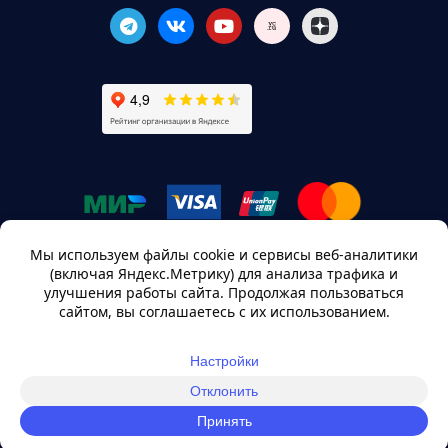
ИП “Асылсеит”, Адрес: Республика Казахстан, г. Алматы,
мкр. Шугыла, мкр ТауСамалы, д. 206/3, +7 922 197 3258,
office@sellerdata.kz
© sellerdata, 2025