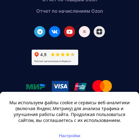
Отчет по начислениям Ozon
ИП “Асылсеит”, Адрес: Республика Казахстан, г. Алматы,
мкр. Шугыла, мкр ТауСамалы, д. 206/3, +7 922 197 3258,
office@sellerdata.kz