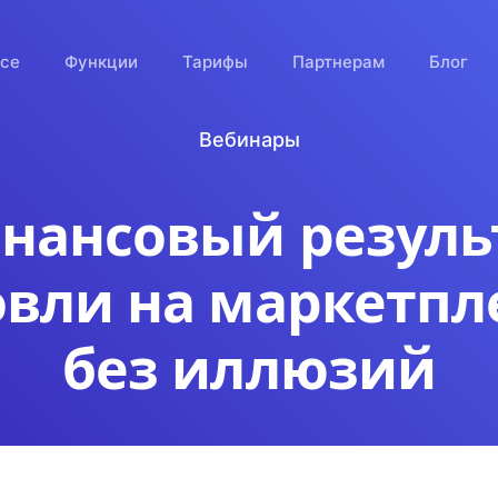
исе
Функции
Тарифы
Партнерам
Блог
Вебинары
нансовый резуль
овли на маркетпл
без иллюзий