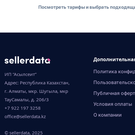
Посмотреть тарифы и выбрать подходящ
Дополнительна
Политика конфи
ИП “Асылсеит”
Пользовательско
Адрес: Республика Казахстан,
г. Алматы, мкр. Шугыла, мкр
Публичная офер
ТауСамалы, д. 206/3
Условия оплаты
+7 922 197 3258
О компании
office@sellerdata.kz
© sellerdata, 2025