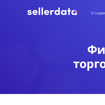
О серв
Фи
торг